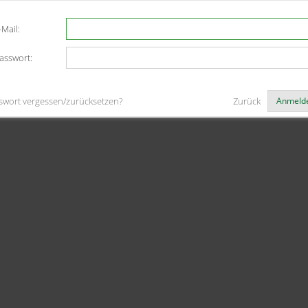
-Mail:
asswort:
swort vergessen/zurücksetzen?
Zurück
Anmeld