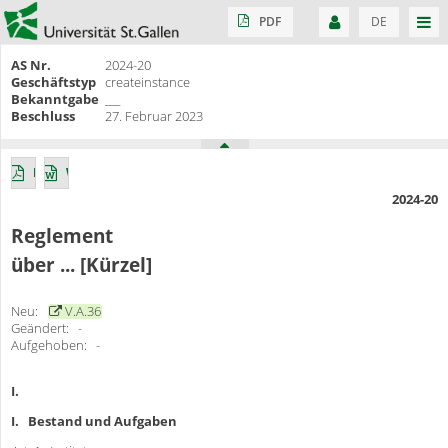
PDF
DE
AS Nr.
2024-20
Geschäftstyp
createinstance
Bekanntgabe
___
Beschluss
27. Februar 2023
PDF
Word
2024-20
Reglement
über ... [Kürzel]
Neu:
V.A.36
Geändert: -
Aufgehoben: -
I.
I.
Bestand und Aufgaben