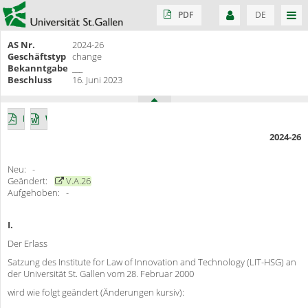
PDF
DE
AS Nr.
2024-26
Geschäftstyp
change
Bekanntgabe
___
Beschluss
16. Juni 2023
PDF
Word
2024-26
Neu: -
Geändert:
V.A.26
Aufgehoben: -
I.
Der Erlass
Satzung des Institute for Law of Innovation and Technology (LIT-HSG) an
der Universität St. Gallen vom 28. Februar 2000
wird wie folgt geändert (Änderungen kursiv):